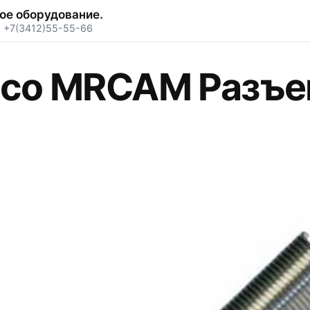
ое оборудование.
·
+7(3412)55-55-66
eco MRCAM Разъе