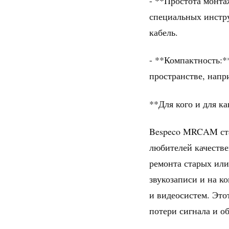
- **Простота монта
специальных инстру
кабель.
- **Компактность:*
пространстве, напр
**Для кого и для ка
Bespeco MRCAM ста
любителей качестве
ремонта старых или
звукозаписи и на к
и видеосистем. Это
потери сигнала и о