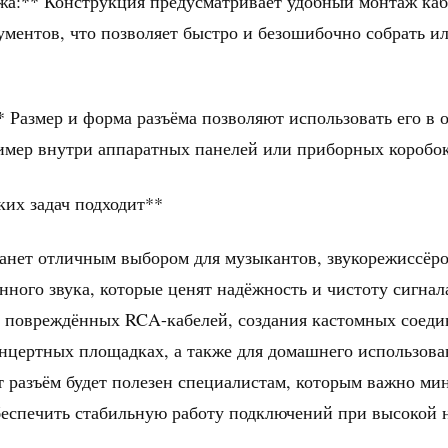
жа:** Конструкция предусматривает удобный монтаж ка
ментов, что позволяет быстро и безошибочно собрать и
* Размер и форма разъёма позволяют использовать его в
имер внутри аппаратных панелей или приборных коробок
ких задач подходит**
нет отличным выбором для музыкантов, звукорежиссёров
нного звука, которые ценят надёжность и чистоту сигнал
 повреждённых RCA-кабелей, создания кастомных соеди
онцертных площадках, а также для домашнего использован
т разъём будет полезен специалистам, которым важно ми
беспечить стабильную работу подключений при высокой н