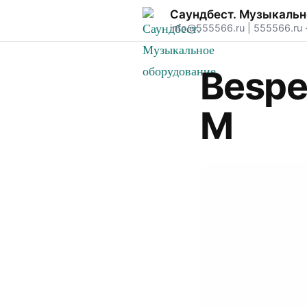
Саундбест. Музыкальн
info@555566.ru
|
555566.ru
Besp
M