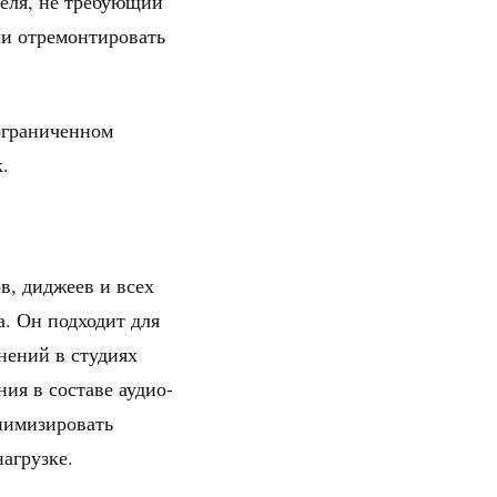
беля, не требующий
ли отремонтировать
 ограниченном
.
, диджеев и всех
а. Он подходит для
нений в студиях
ия в составе аудио-
нимизировать
агрузке.