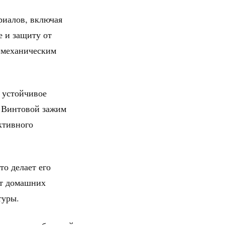
риалов, включая
е и защиту от
 механическим
 устойчивое
. Винтовой зажим
ктивного
то делает его
от домашних
туры.