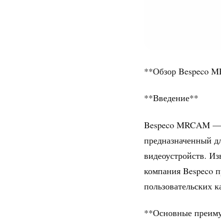
**Обзор Bespeco 
**Введение**
Bespeco MRCAM — э
предназначенный дл
видеоустройств. Из
компания Bespeco п
пользовательских к
**Основные преиму