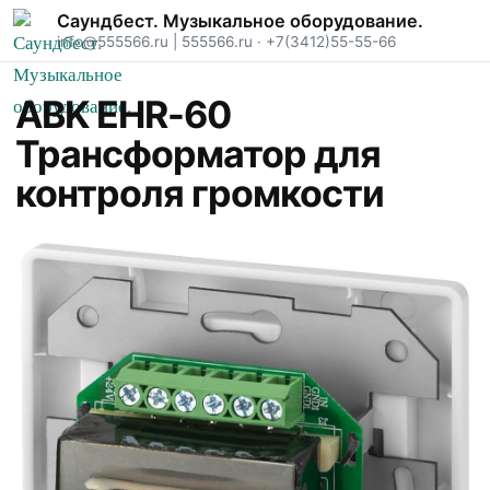
Саундбест. Музыкальное оборудование.
info@555566.ru
|
555566.ru
·
+7(3412)55-55-66
ABK EHR-60
Трансформатор для
контроля громкости