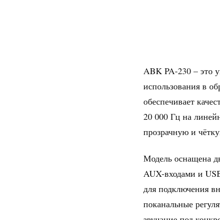
ABK PA-230 – это у
использования в об
обеспечивает качес
20 000 Гц на линей
прозрачную и чётку
Модель оснащена дв
AUX-входами и USB
для подключения вн
поканальные регуля
звучание под конкр