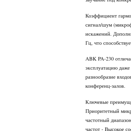
Коэффициент гармо
сигнал/шум (микроф
искажений. Дополн
Гц, что способству
ABK PA-230 отлича
эксплуатацию даже 
разнообразие входо
конференц-залов.
Ключевые преимуще
Приоритетный микр
частотный диапазон
частот - Высокое с