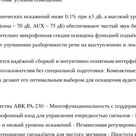
нических искажений ниже 0,1% при ±3 дБ, а высокий у
оны – 70 дБ, AUX – 75 дБ) обеспечивают чистый звук 
ительно микрофонная секция оснащена функцией подъёма
ет улучшению разборчивости речи на выступлениях и лек
ется надёжной сборкой и интуитивно понятным интерфей
пользователям без специальной подготовки. Компактные
в делают его оптимальным выбором для оснащения аудит
ства ABK PA-230: - Многофункциональность с поддерж
офонный вход для управления очередностью сигналов 
 и низкий уровень искажений - Независимая регулировк
оотношение сигнал/шум для чистого звучания - Простота 