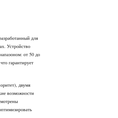
разработанный для
ах. Устройство
апазоном: от 50 до
 что гарантирует
оритет), двумя
кие возможности
смотрены
 оптимизировать