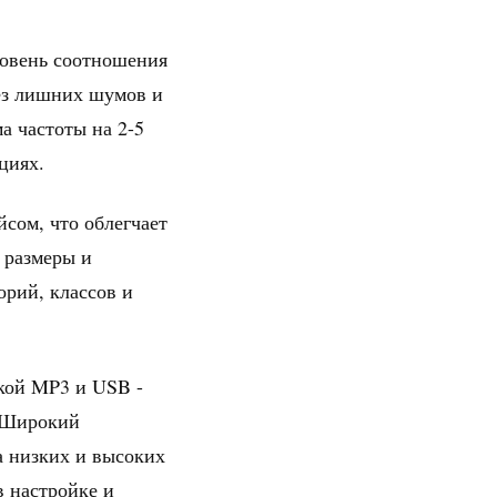
ровень соотношения
без лишних шумов и
 частоты на 2-5
циях.
сом, что облегчает
 размеры и
орий, классов и
кой MP3 и USB -
- Широкий
а низких и высоких
в настройке и