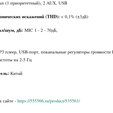
х (1 приоритетный), 2 AUX, USB
онических искажений (THD):
< 0,1% (±3дБ)
ал/шум, дБ:
MIC 1 - 2 - 70дБ,
3 плеер, USB-порт, поканальные регуляторы громкости
астоты на 2-5 Гц
ель:
Китай
а сайте -
https://555566.ru/product/535561/