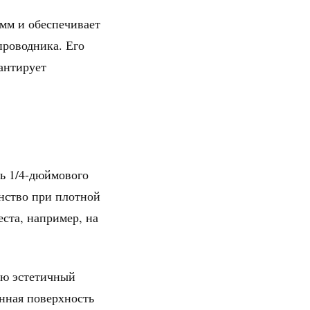
 мм и обеспечивает
проводника. Его
антирует
ь 1/4-дюймового
нство при плотной
ста, например, на
ию эстетичный
анная поверхность