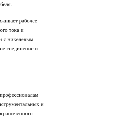
беля.
рживает рабочее
ого тока и
и с никелевым
ое соединение и
 профессионалам
инструментальных и
ограниченного