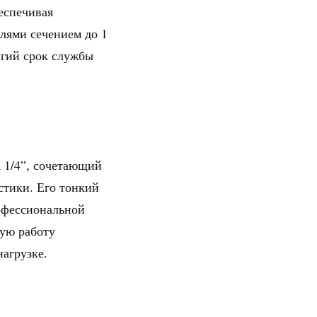
беспечивая
елями сечением до 1
лгий срок службы
 1/4”, сочетающий
стики. Его тонкий
офессиональной
ную работу
агрузке.