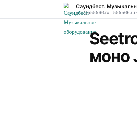
Саундбест. Музыкальн
info@555566.ru
|
555566.ru
Seetr
моно 