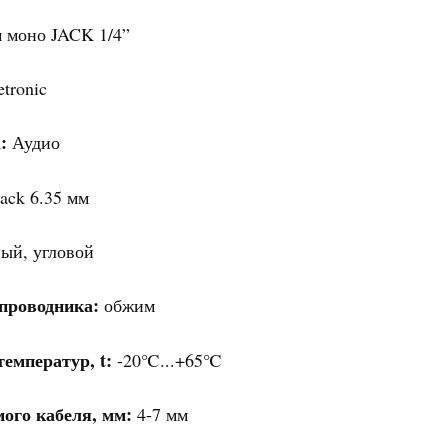
 моно JACK 1/4”
tronic
:
Аудио
Jack 6.35 мм
ый, угловой
проводника:
обжим
емператур, t:
-20℃...+65℃
ого кабеля, мм:
4-7 мм