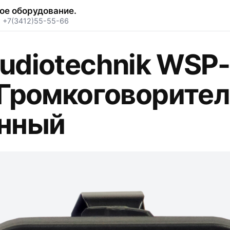
ое оборудование.
·
+7(3412)55-55-66
udiotechnik WSP
 Громкоговорите
енный