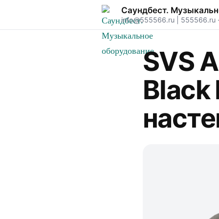
Саундбест. Музыкальн
info@555566.ru
|
555566.ru
SVS A
Black
наст