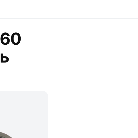
-60
ль