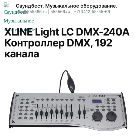
Саундбест. Музыкальное оборудование.
info@555566.ru
|
555566.ru
·
+7(3412)55-55-66
XLINE Light LC DMX-240A
Контроллер DMX, 192
канала